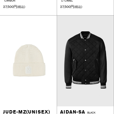
CARBON
LT CAMEL
27,500円
27,500円
(税込)
(税込)
JUDE-MZ(UNISEX)
AIDAN-SA
BLACK