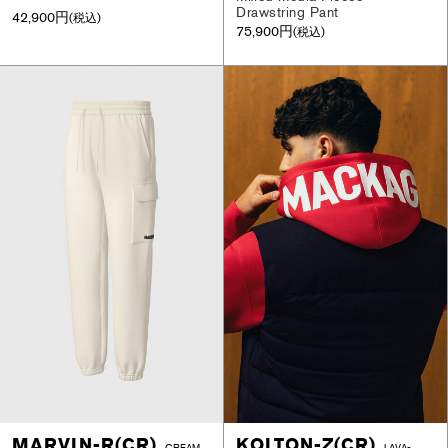
Drawstring Pant
42,900円
(税込)
75,900円
(税込)
MARVIN-R(CR)
KOLTON-Z(CR)
CREAM
LAVA-