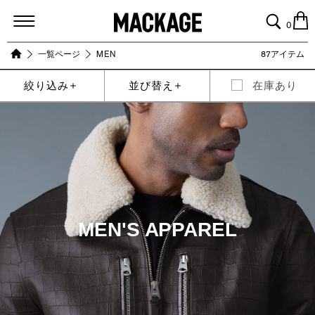
MACKAGE
0
一覧ページ
MEN
87アイテム
絞り込み
並び替え
在庫あり
MEN'S APPAREL