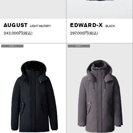
AUGUST
EDWARD-X
LIGHT MILITARY
BLACK
242,000円
297,000円
(税込)
(税込)
2-IN-1
2-IN-1