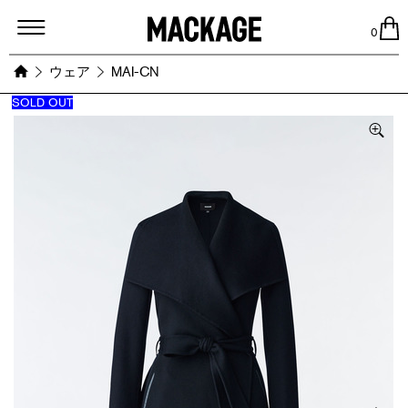
MACKAGE
0
ウェア
MAI-CN
SOLD OUT
Images