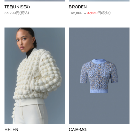
TEE(UNISEX)
BRODEN
35,200
円(税込)
162,800
→
97,680
円(税込)
HELEN
CAIA-MG