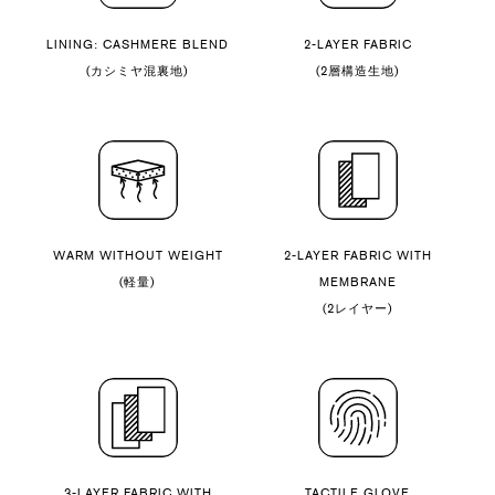
LINING: CASHMERE BLEND
2-LAYER FABRIC
(カシミヤ混裏地)
(2層構造生地)
WARM WITHOUT WEIGHT
2-LAYER FABRIC WITH
(軽量)
MEMBRANE
(2レイヤー)
3-LAYER FABRIC WITH
TACTILE GLOVE