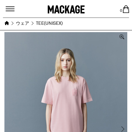
MACKAGE
0
ウェア
TEE(UNISEX)
Images