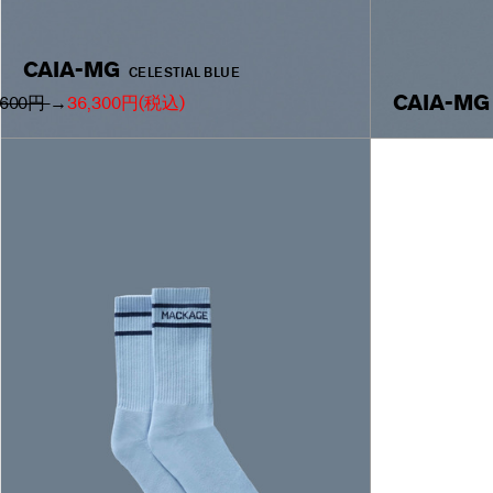
CAIA-MG
CELESTIAL BLUE
CAIA-MG
,600円
→
36,300円
(税込)