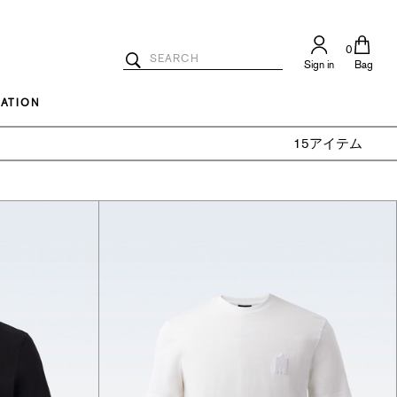
0
Search
Sign in
Bag
Catalog
Search
ATION
15アイテム