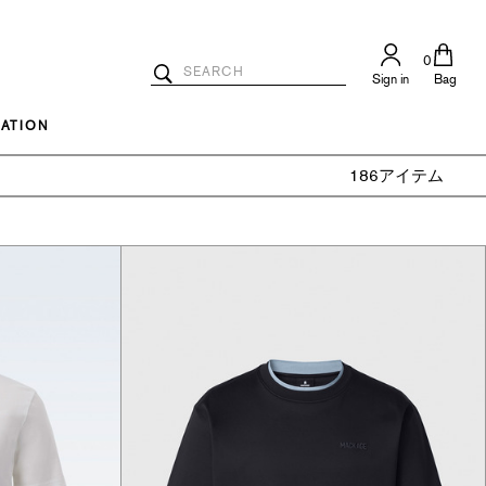
0
Search
Sign in
Bag
Catalog
Search
ATION
186アイテム