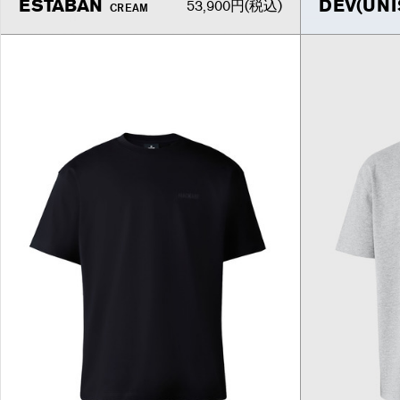
ESTABAN
DEV(UNI
53,900円
(税込)
CREAM