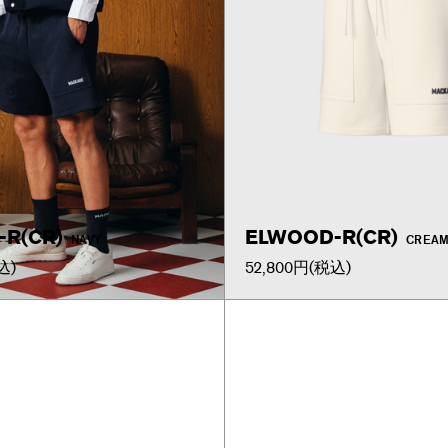
R(CR)
ELWOOD-R(CR)
NAVY
CREA
込)
52,800円
(税込)