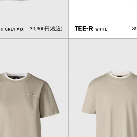
TEE-R
39,600円
(税込)
3
HT GREY MIX
WHITE