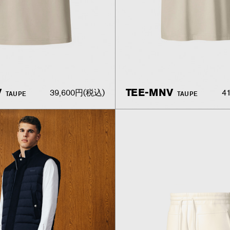
V
TEE-MNV
39,600円
(税込)
4
TAUPE
TAUPE