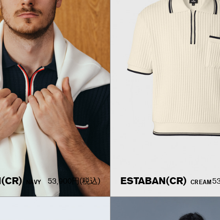
(CR)
ESTABAN(CR)
53,900円
(税込)
5
NAVY
CREAM