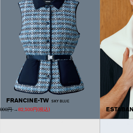
FRANCINE-TW
SKY BLUE
ESTABAN
,000円
→
82,500円
(税込)