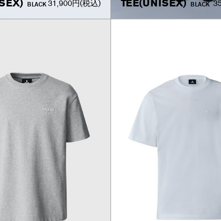
SEX)
TEE(UNISEX)
31,900円
(税込)
3
BLACK
BLACK