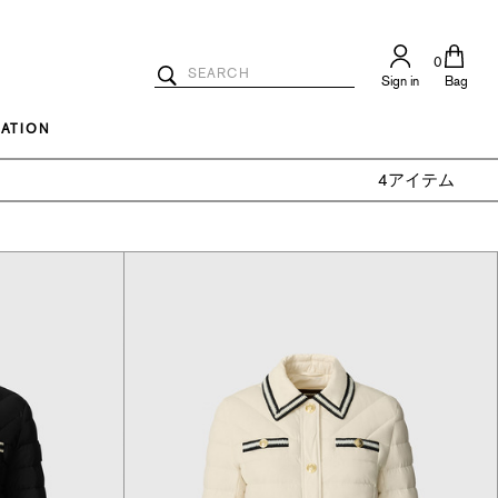
0
Search
Sign in
Bag
Catalog
Search
ATION
4アイテム