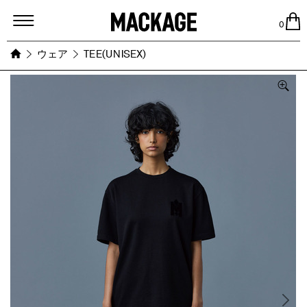
MACKAGE
0
ウェア
TEE(UNISEX)
Images