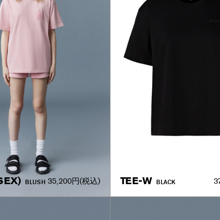
SEX)
TEE-W
35,200円
(税込)
3
BLUSH
BLACK