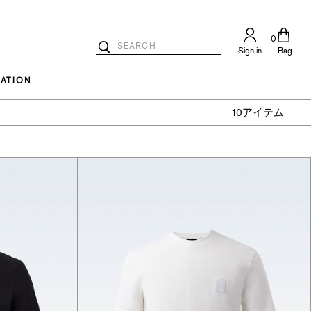
0
Search
Sign in
Bag
Catalog
Search
ATION
10アイテム