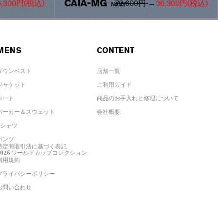
CAIA-MG
6,300円
(税込)
72,600円
→
36,300円
(税込)
NAVY
MENS
CONTENT
ダウンベスト
店舗一覧
ジャケット
ご利用ガイド
コート
商品のお手入れと修理について
パーカー＆スウェット
会社概要
Tシャツ
パンツ
特定商取引法に基づく表記
2026 ワールドカップコレクション
利用規約
プライバシーポリシー
お問い合わせ