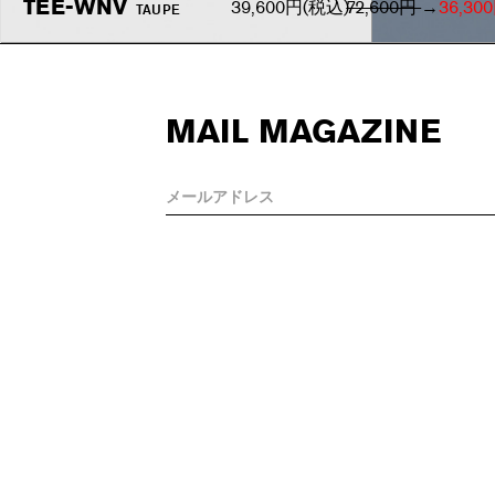
TEE-WNV
39,600円
(税込)
72,600円
→
36,30
TAUPE
MAIL MAGAZINE