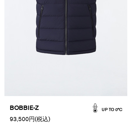
BOBBIE-Z
UP TO 0°C
93,500
円(税込)
Promotions