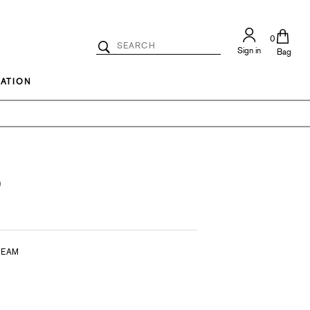
0
Search
Sign in
Catalog
Bag
Search
ATION
)
REAM