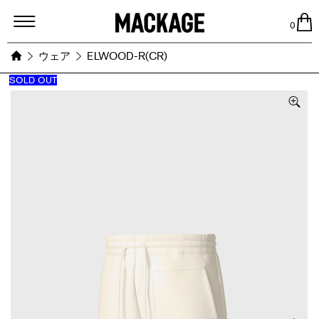
MACKAGE
0
ウェア
ELWOOD-R(CR)
SOLD OUT
Images