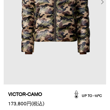
VICTOR-CAMO
UP TO -10°C
173,800
円(税込)