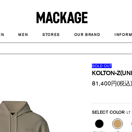
MACKAGE
EN
MEN
STORES
OUR BRAND
INFORM
SOLD OUT
KOLTON-Z(UN
81,400
円(税込
Promotions
Variations
SELECT COLOR
LT