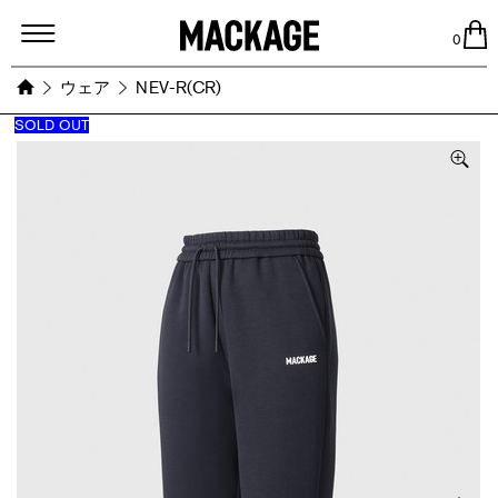
MACKAGE
0
ウェア
NEV-R(CR)
SOLD OUT
Images