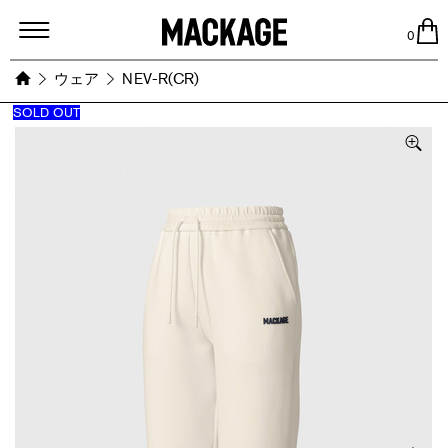
MACKAGE
0
ウェア
NEV-R(CR)
SOLD OUT
Images