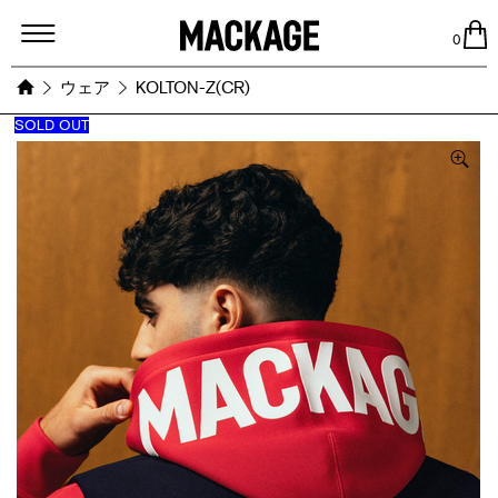
MACKAGE
0
ウェア
KOLTON-Z(CR)
SOLD OUT
Images