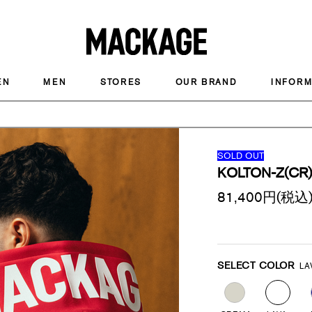
MACKAGE
EN
MEN
STORES
OUR BRAND
INFORM
SOLD OUT
KOLTON-Z(CR
81,400
円(税込
Promotions
Variations
SELECT COLOR
LA