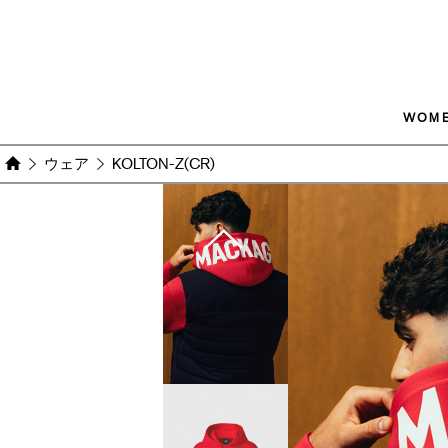
WOM
ウェア
KOLTON-Z(CR)
Images