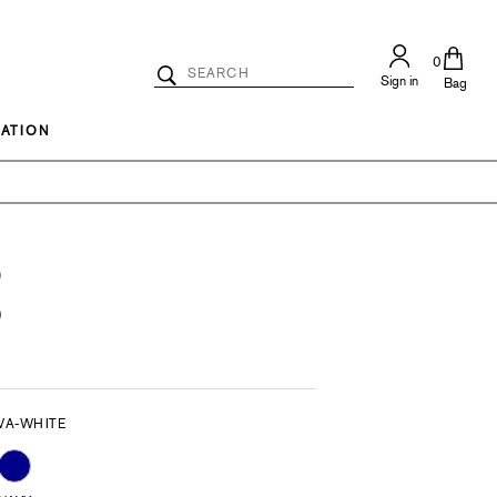
0
Search
Sign in
Catalog
Bag
Search
ATION
)
)
VA-WHITE