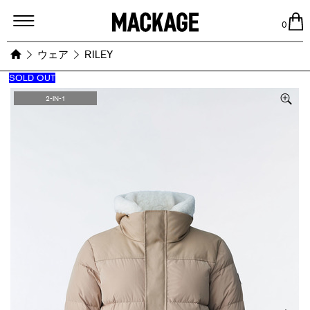
MACKAGE
0
ウェア
RILEY
SOLD OUT
Images
2-IN-1