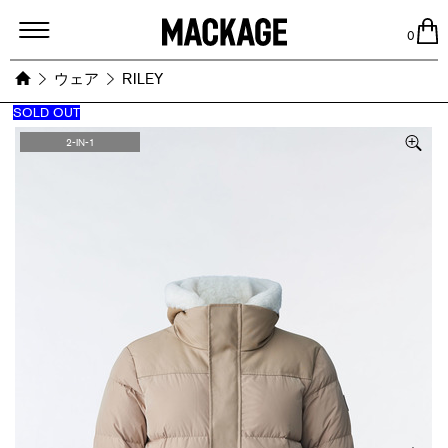
MACKAGE
0
ウェア
RILEY
SOLD OUT
Images
2-IN-1