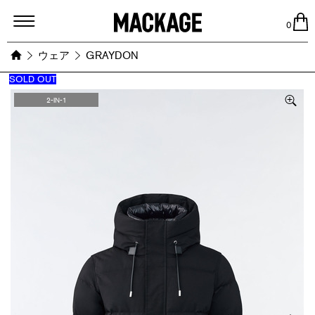
MACKAGE
0
ウェア
GRAYDON
SOLD OUT
Images
2-IN-1