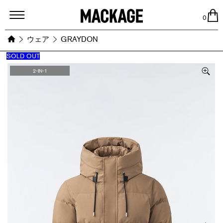
MACKAGE
0
ウェア
GRAYDON
SOLD OUT
Images
2-IN-1