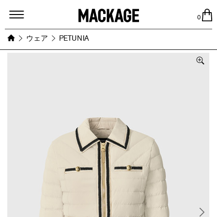
MACKAGE
0
ウェア
PETUNIA
Images