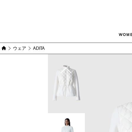
WOM
ウェア
ADITA
Images