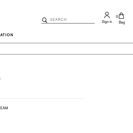
0
Search
Sign in
Catalog
Bag
Search
ATION
)
REAM