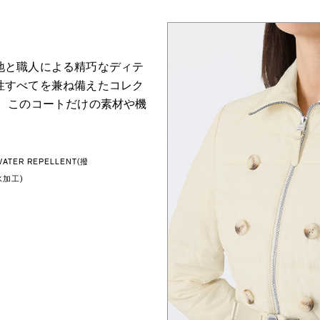
地と職人による精巧なディテ
性すべてを兼ね備えたコレク
て、このコートだけの素材や機
WATER REPELLENT(撥
水加工)