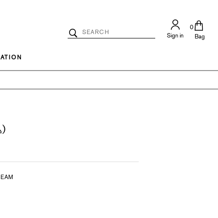
0
Search
Sign in
Catalog
Bag
Search
ATION
)
REAM