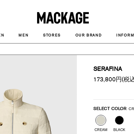
MACKAGE
EN
MEN
STORES
OUR BRAND
INFORM
SERAFINA
173,800
円(税込
Promotions
Variations
SELECT COLOR
C
CREAM
BLACK