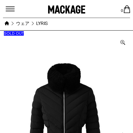
MACKAGE
0
ウェア
LYRIS
SOLD OUT
Images