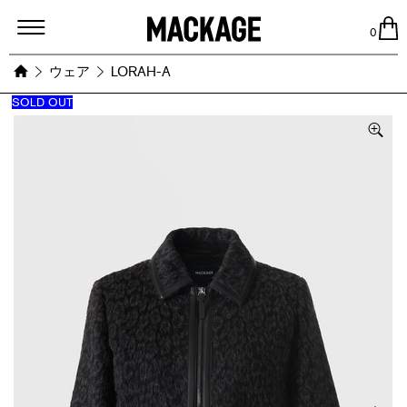
MACKAGE
0
ウェア
LORAH-A
SOLD OUT
Images