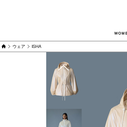
WOM
ウェア
ISHA
Images