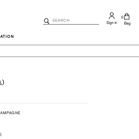
0
Search
Sign in
Catalog
Bag
Search
ATION
)
HAMPAGNE
E