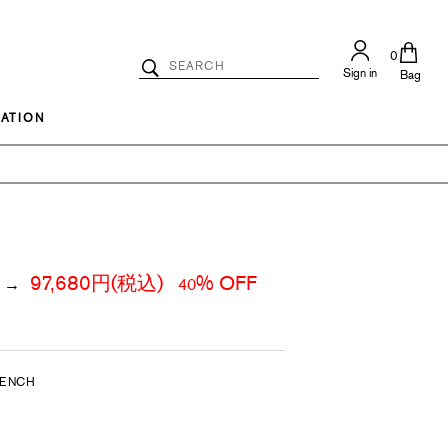
0
Search
Sign in
Catalog
Bag
Search
ATION
97,680
円(税込)
% OFF
→
40
RENCH