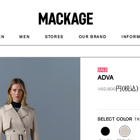
MACKAGE
EN
MEN
STORES
OUR BRAND
INFORM
SALE
ADVA
円(税込)
162,800
Promotions
Variations
SELECT COLOR
T