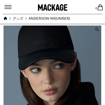
MACKAGE
0
グッズ
ANDERSON-NV(UNISEX)
Images