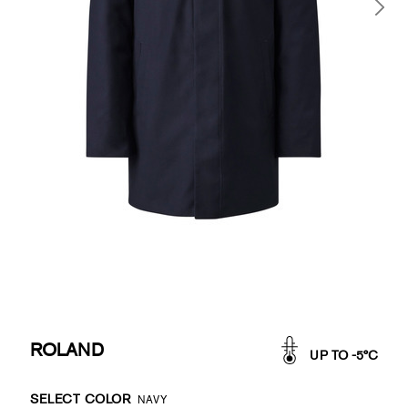
ROLAND
UP TO -5°C
Promotions
Variations
SELECT COLOR
NAVY