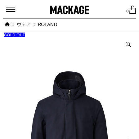
MACKAGE
0
ウェア
ROLAND
SOLD OUT
Images