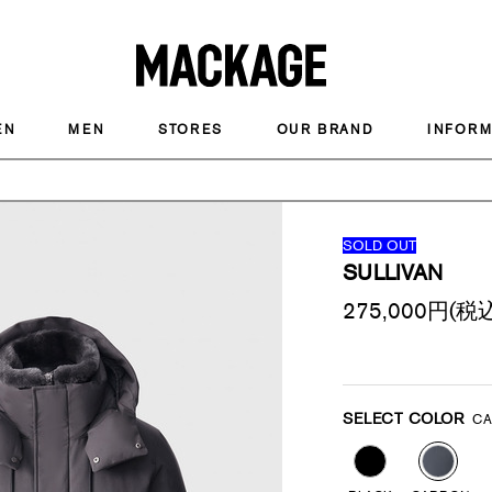
MACKAGE
EN
MEN
STORES
OUR BRAND
INFORM
SOLD OUT
SULLIVAN
275,000
円(税込
Promotions
Variations
SELECT COLOR
C