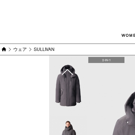
WOM
ウェア
SULLIVAN
Images
2-IN-1