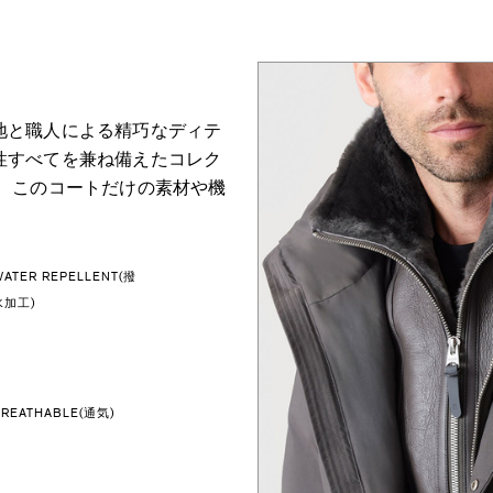
地と職人による精巧なディテ
性すべてを兼ね備えたコレク
て、このコートだけの素材や機
WATER REPELLENT(撥
水加工)
BREATHABLE(通気)