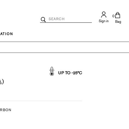
0
Search
Sign in
Catalog
Bag
Search
ATION
UP TO -25°C
)
ARBON