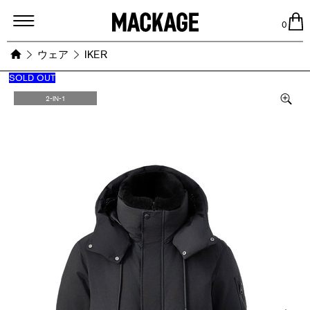
MACKAGE
0
ウェア
IKER
SOLD OUT
Images
2-IN-1