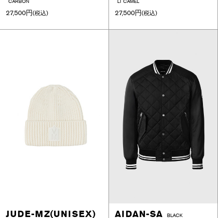
CARBON
LT CAMEL
27,500円
27,500円
(税込)
(税込)
JUDE-MZ(UNISEX)
AIDAN-SA
BLACK